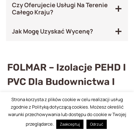
Czy Oferujecie Usługi Na Terenie
Całego Kraju?
Jak Mogę Uzyskać Wycenę?
FOLMAR – Izolacje PEHD I
PVC Dla Budownictwa I
Przemysłu
Strona korzysta z plików cookie w celu realizacji usług
zgodnie z Polityką dotyczącą cookies. Możesz określić
Zajmujemy się specjalistycznymi izolacjami
warunki przechowywania lub dostępu do cookie w Twojej
obiektów budowlanych, przemysłowych i
przeglądarce.
Zaakceptuj
Odrzuć
hydrotechnicznych. Nasze realizacje obejmują m.in.