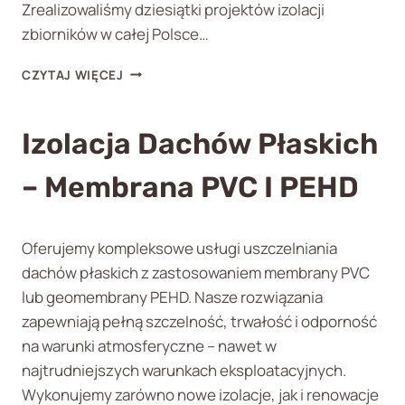
Zrealizowaliśmy dziesiątki projektów izolacji
zbiorników w całej Polsce…
I
CZYTAJ WIĘCEJ
Z
O
L
Izolacja Dachów Płaskich
A
C
– Membrana PVC I PEHD
J
A
Z
B
Oferujemy kompleksowe usługi uszczelniania
I
dachów płaskich z zastosowaniem membrany PVC
O
lub geomembrany PEHD. Nasze rozwiązania
R
N
zapewniają pełną szczelność, trwałość i odporność
I
na warunki atmosferyczne – nawet w
K
najtrudniejszych warunkach eksploatacyjnych.
Ó
W
Wykonujemy zarówno nowe izolacje, jak i renowacje