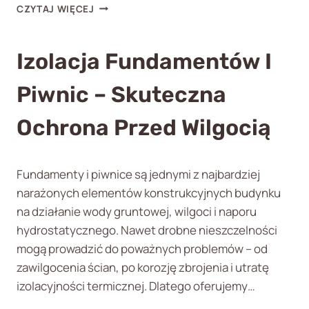
I
I
CZYTAJ WIĘCEJ
C
Z
H
O
–
L
Izolacja Fundamentów I
M
A
E
C
Piwnic – Skuteczna
M
J
B
A
R
Ochrona Przed Wilgocią
S
A
T
N
A
A
C
Fundamenty i piwnice są jednymi z najbardziej
P
J
narażonych elementów konstrukcyjnych budynku
V
I
C
P
na działanie wody gruntowej, wilgoci i naporu
I
A
hydrostatycznego. Nawet drobne nieszczelności
P
L
mogą prowadzić do poważnych problemów – od
E
I
H
W
zawilgocenia ścian, po korozję zbrojenia i utratę
D
G
izolacyjności termicznej. Dlatego oferujemy…
E
O