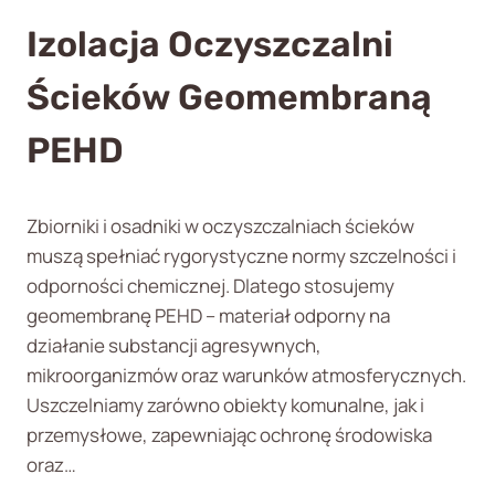
W
L
Izolacja Oczyszczalni
N
A
I
C
Ścieków Geomembraną
C
J
–
A
S
PEHD
O
K
C
U
Z
T
E
Zbiorniki i osadniki w oczyszczalniach ścieków
E
K
muszą spełniać rygorystyczne normy szczelności i
C
W
Z
O
odporności chemicznej. Dlatego stosujemy
N
D
geomembranę PEHD – materiał odporny na
A
N
działanie substancji agresywnych,
O
Y
C
C
mikroorganizmów oraz warunków atmosferycznych.
H
H
Uszczelniamy zarówno obiekty komunalne, jak i
R
,
przemysłowe, zapewniając ochronę środowiska
O
S
oraz…
N
T
A
A