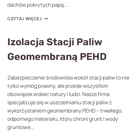
W
dachów pokrytych papą….
O
D
I
CZYTAJ WIĘCEJ
N
Z
Y
O
C
L
Izolacja Stacji Paliw
H
A
G
C
E
Geomembraną PEHD
J
O
A
M
D
E
A
Zabezpieczenie środowiska wokół stacji paliw to nie
M
C
tylko wymóg prawny, ale przede wszystkim
B
H
R
obowiązek wobec natury i ludzi. Nasza firma
Ó
A
W
specjalizuje się w uszczelnianiu stacji paliw z
N
P
wykorzystaniem geomembrany PEHD – trwałego,
Ą
Ł
P
odpornego materiału, który chroni grunt i wody
A
E
S
gruntowe…
H
K
D