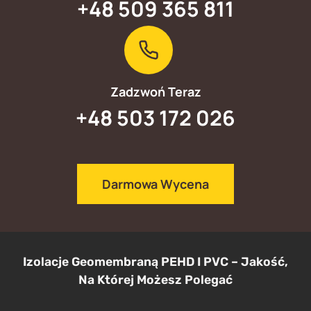
+48 509 365 811
C
I
E
K
Ó
W
Zadzwoń Teraz
G
E
+48 503 172 026
O
M
E
M
B
Darmowa Wycena
R
A
N
Ą
P
Izolacje Geomembraną PEHD I PVC – Jakość,
E
Na Której Możesz Polegać
H
D