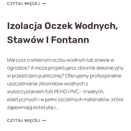
I
CZYTAJ WIĘCEJ
M
Z
E
O
M
L
Izolacja Oczek Wodnych,
B
A
R
C
A
Stawów I Fontann
J
N
A
Ą
F
P
U
Marzysz o własnym oczku wodnym lub stawie w
E
N
ogrodzie? A może projektujesz zbiornik dekoracyjny
H
D
D
w przestrzeni publicznej? Oferujemy profesjonalne
A
M
uszczelnianie zbiorników wodnych z
E
wykorzystaniem folii PEHD i PVC – trwałych,
N
elastycznych i w pełni szczelnych materiałów, które
T
Ó
zapewniają estetykę i…
W
I
I
CZYTAJ WIĘCEJ
P
Z
I
O